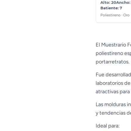
Alto: 20
Ancho: 40
Alto: 20
Ancho:
Batiente: 7
Batiente: 7
Poliestireno · Plata
Poliestireno · Oro
El Muestrario 
poliestireno e
portarretratos.
Fue desarrollad
laboratorios d
atractivas para
Las molduras in
y tendencias de
Ideal para: