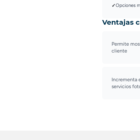
Opciones mo
✓
Ventajas 
Permite most
cliente
Incrementa e
servicios fot