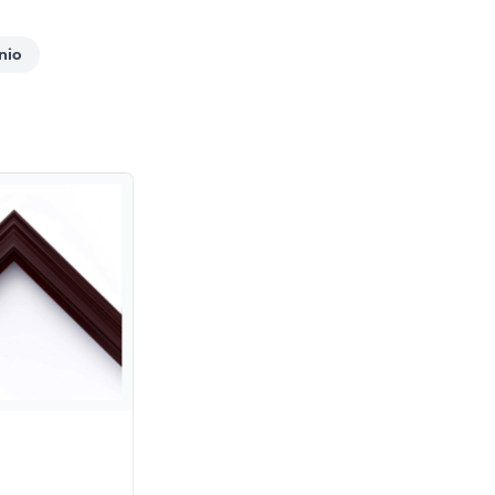
nio
PIZ-05
PIZ-0
Pizarra
Pizarra