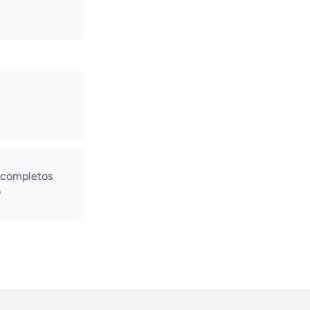
 completos
o