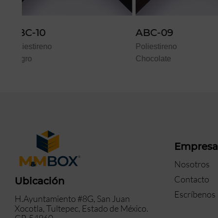
ABC-09
TRA-57
Poliestireno
Poliestireno
Chocolate
Plomo
Empres
Nosotros
Contacto
Ubicación
Escríbenos
H.Ayuntamiento #8G, San Juan
Xocotla, Tultepec, Estado de México.
CP. 54960