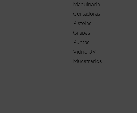
Maquinaria
Cortadoras
Pistolas
Grapas
Puntas
Vidrio UV
Muestrarios