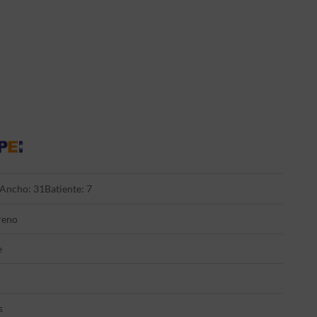
Ancho: 31
Batiente: 7
reno
e
s