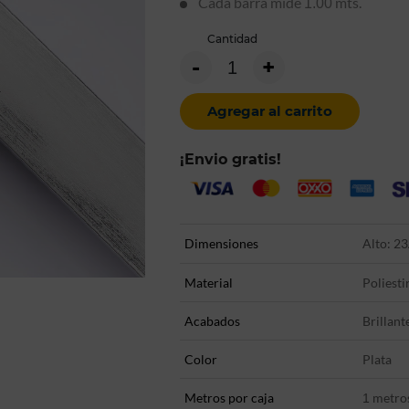
Cada barra mide
mts.
1.00
Cantidad
-
+
Agregar al carrito
¡Envio gratis!
Dimensiones
Alto: 23
Material
Poliesti
Acabados
Brillant
Color
Plata
Metros por caja
metro
1