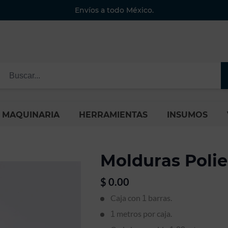
Envíos a todo México.
MAQUINARIA
HERRAMIENTAS
INSUMOS
Molduras Polie
$
0.00
Caja con
barras.
1
metros por caja.
1