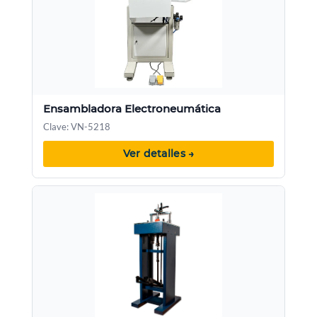
Ensambladora Electroneumática
Clave: VN-5218
Ver detalles →