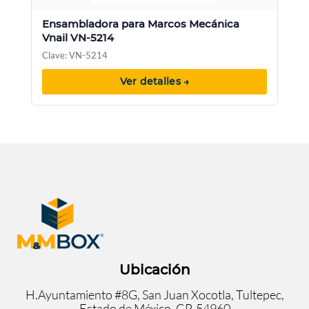
Ensambladora para Marcos Mecánica
Vnail VN-5214
Clave: VN-5214
Ver detalles →
Ubicación
H.Ayuntamiento #8G, San Juan Xocotla, Tultepec,
Estado de México. CP. 54960