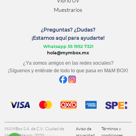
Vidrio UV
Muestrarios
¿Preguntas? ¿Dudas?
¡Estamos aquí para ayudarte!
Whatsapp 55 1952 7321
hola@mymbox.mx
¿Ya somos amigos en las redes sociales?
¡Síguenos y entérate de todo lo que pasa en M&M BOX!
M&MBox S.A. de C.V., Ciudad de
Aviso de
Términos y
México, México, 2020
privacidad
condiciones