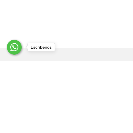
Escríbenos
Ubicación
H.Ayuntamiento #8G, San Juan Xocotla, Tultepec,
Estado de México. CP. 54960