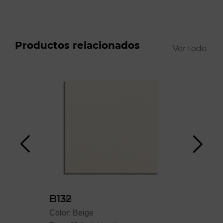
Productos relacionados
Ver todo
B126
B132
B16
Color: Beige
Color: Beige
Colo