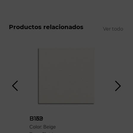
Productos relacionados
Ver todo
B132
B169
B5
Color: Beige
Color: Beige
Colo