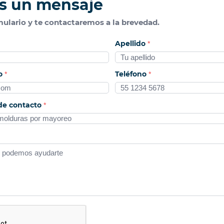
s un mensaje
ulario y te contactaremos a la brevedad.
Apellido
*
co
Teléfono
*
*
de contacto
*