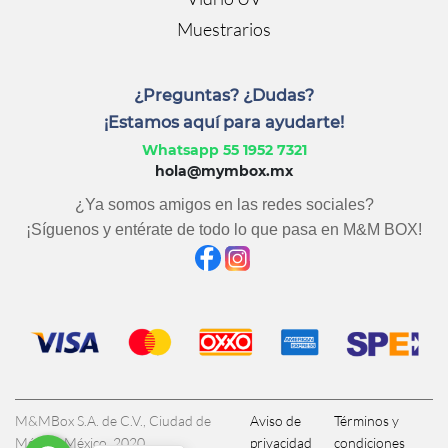
Muestrarios
¿Preguntas? ¿Dudas?
¡Estamos aquí para ayudarte!
Whatsapp 55 1952 7321
hola@mymbox.mx
¿Ya somos amigos en las redes sociales?
¡Síguenos y entérate de todo lo que pasa en M&M BOX!
M&MBox S.A. de C.V., Ciudad de
Aviso de
Términos y
México, México, 2020
privacidad
condiciones