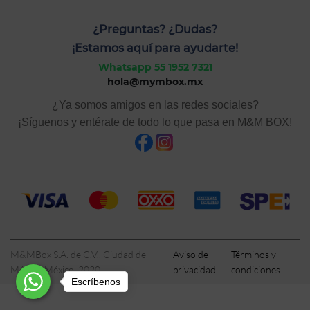
¿Preguntas? ¿Dudas?
¡Estamos aquí para ayudarte!
Whatsapp 55 1952 7321
hola@mymbox.mx
¿Ya somos amigos en las redes sociales?
¡Síguenos y entérate de todo lo que pasa en M&M BOX!
M&MBox S.A. de C.V., Ciudad de
Aviso de
Términos y
México, México, 2020
privacidad
condiciones
Escríbenos