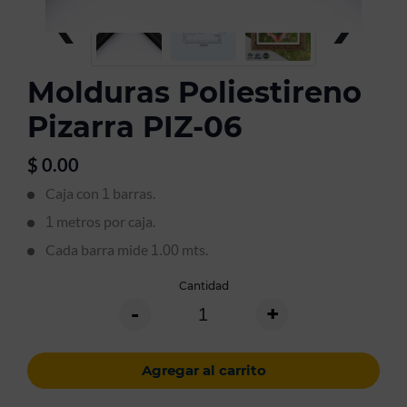
‹
›
Molduras Poliestireno
Pizarra PIZ-06
$
0.00
Caja con
barras.
1
metros por caja.
1
Cada barra mide
mts.
1.00
Cantidad
-
+
Agregar al carrito