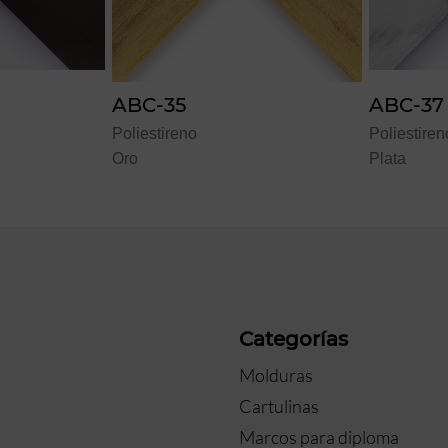
ABC-37
ABC
Poliestireno
Polies
Plata
Choco
a
Categorías
Molduras
Cartulinas
Marcos para diploma