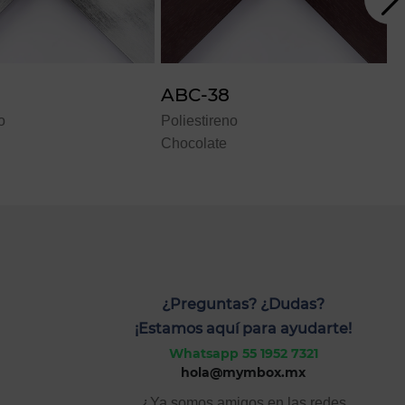
-38
ABC-48
tireno
Poliestireno
late
Blanco
¿Preguntas? ¿Dudas?
¡Estamos aquí para ayudarte!
Whatsapp 55 1952 7321
hola@mymbox.mx
¿Ya somos amigos en las redes