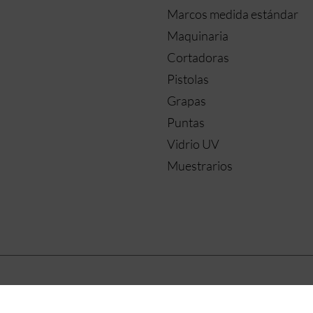
Marcos medida estándar
Maquinaria
Cortadoras
Pistolas
Grapas
Puntas
Vidrio UV
Muestrarios