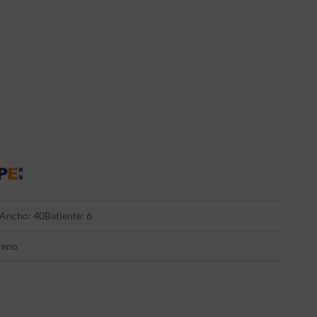
Ancho: 40
Batiente: 6
reno