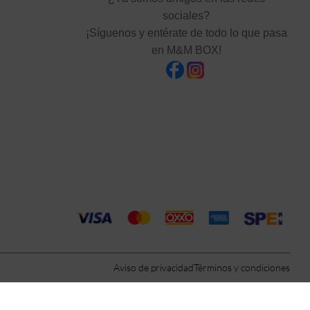
sociales?
¡Síguenos y entérate de todo lo que pasa
en M&M BOX!
Aviso de privacidad
Términos y condiciones