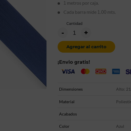
metros por caja.
1
Cada barra mide
mts.
1.00
Cantidad
-
+
Agregar al carrito
¡Envio gratis!
Dimensiones
Alto: 21
Material
Poliesti
Acabados
Color
Azul