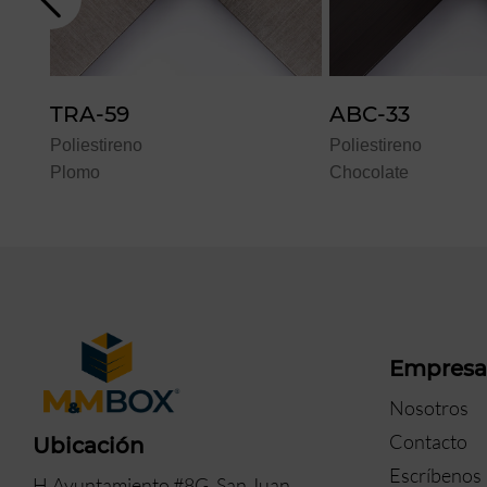
ABC-33
ABC-35
Poliestireno
Poliestireno
Chocolate
Oro
Empres
Nosotros
Contacto
Ubicación
Escríbenos
H.Ayuntamiento #8G, San Juan