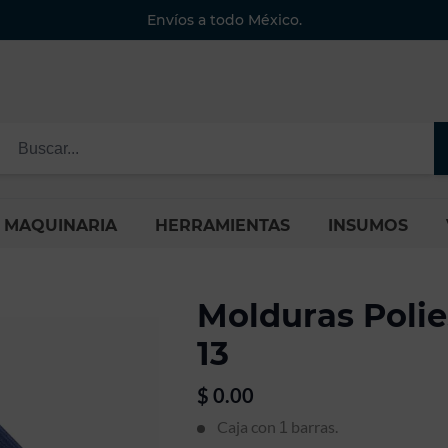
Envíos a todo México.
MAQUINARIA
HERRAMIENTAS
INSUMOS
Molduras Polie
13
$
0.00
Caja con
barras.
1