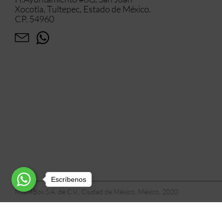
Xocotla, Tultepec, Estado de México.
CP. 54960
Escríbenos
M&MBox S.A. de C.V., Ciudad de México, México, 2020