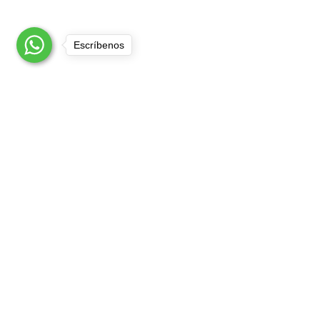
Escríbenos
Empres
Nosotros
Contacto
Ubicación
Escríbenos
H.Ayuntamiento #8G, San Juan
Xocotla, Tultepec, Estado de México.
CP. 54960