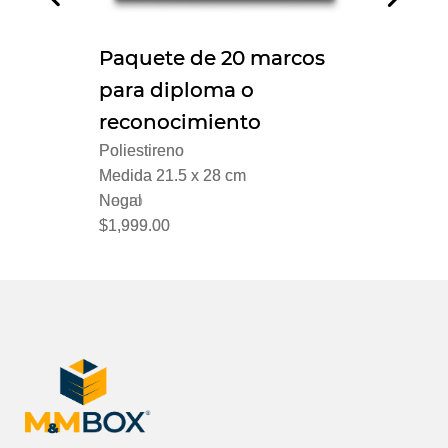
Paquete de 20 marcos
Paquete de 20 marcos
Paq
para diploma o
para diploma o
par
reconocimiento
reconocimiento
rec
Poliestireno
Poliestireno
Polie
Medida 21.5 x 28 cm
Medida 21.5 x 28 cm
Medi
Negro
Nogal
Choc
$1,999.00
$1,999.00
$1,9