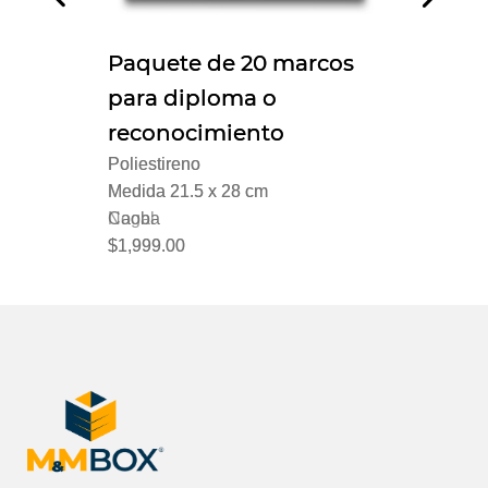
Paquete de 20 marcos
Paquete de 20 marcos
Paq
para diploma o
para diploma o
par
reconocimiento
reconocimiento
rec
Poliestireno
Poliestireno
Polie
Medida 21.5 x 28 cm
Medida 21.5 x 28 cm
Medi
Nogal
Caoba
Choc
$1,999.00
$1,999.00
$1,9