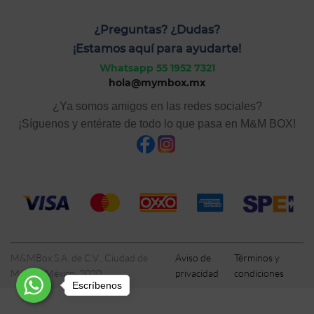
¿Preguntas? ¿Dudas?
¡Estamos aquí para ayudarte!
Whatsapp 55 1952 7321
hola@mymbox.mx
¿Ya somos amigos en las redes sociales?
¡Síguenos y entérate de todo lo que pasa en M&M BOX!
M&MBox S.A. de C.V., Ciudad de
Aviso de
Términos y
México, México, 2020
privacidad
condiciones
Escríbenos