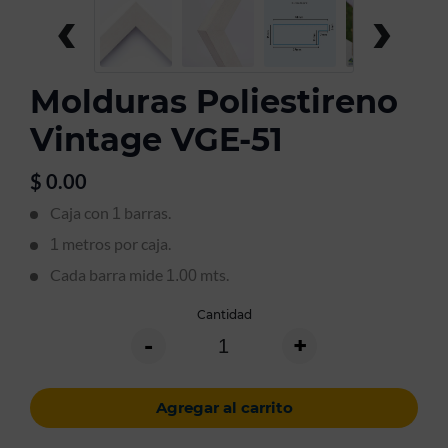
‹
›
Molduras Poliestireno
Vintage VGE-51
$
0.00
Caja con
barras.
1
metros por caja.
1
Cada barra mide
mts.
1.00
Cantidad
-
+
Agregar al carrito