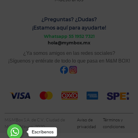
¿Preguntas? ¿Dudas?
¡Estamos aquí para ayudarte!
Whatsapp 55 1952 7321
hola@mymbox.mx
¿Ya somos amigos en las redes sociales?
¡Síguenos y entérate de todo lo que pasa en M&M BOX!
M&MBox S.A. de C.V., Ciudad de
Aviso de
Términos y
México, México, 2020
privacidad
condiciones
Escríbenos