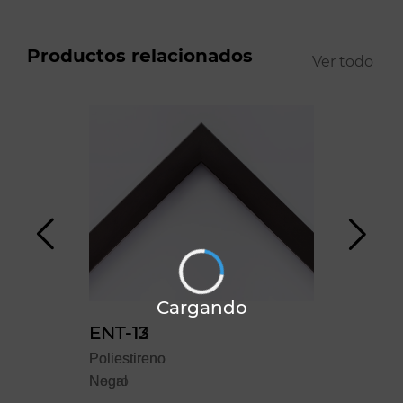
Productos relacionados
Ver todo
Cargando
ENT-12
ENT-13
YO
Poliestireno
Poliestireno
Polie
Negro
Nogal
Blan