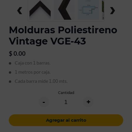
‹
›
Molduras Poliestireno
Vintage VGE-43
$
0.00
Caja con
barras.
1
metros por caja.
1
Cada barra mide
mts.
1.00
Cantidad
-
+
Agregar al carrito