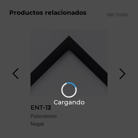
Productos relacionados
Ver todo
Cargando
ENT-12
ENT-13
YO
Poliestireno
Poliestireno
Polie
Negro
Nogal
Blan