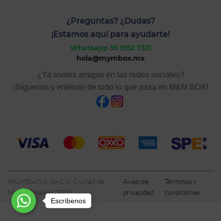
¿Preguntas? ¿Dudas?
¡Estamos aquí para ayudarte!
Whatsapp 55 1952 7321
hola@mymbox.mx
¿Ya somos amigos en las redes sociales?
¡Síguenos y entérate de todo lo que pasa en M&M BOX!
M&MBox S.A. de C.V., Ciudad de
Aviso de
Términos y
México, México, 2020
privacidad
condiciones
Escríbenos