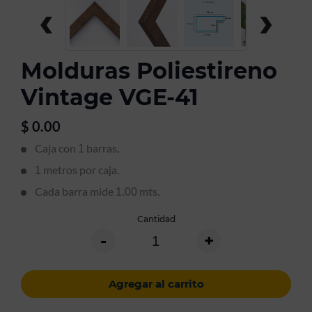
‹
›
Molduras Poliestireno
Vintage VGE-41
$
0.00
Caja con
barras.
1
metros por caja.
1
Cada barra mide
mts.
1.00
Cantidad
-
+
Agregar al carrito