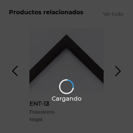
Productos relacionados
Ver todo
Cargando
ENT-12
ENT-13
YO
Poliestireno
Poliestireno
Polie
Negro
Nogal
Blan