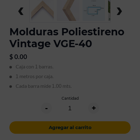
‹
›
Molduras Poliestireno
Vintage VGE-40
$
0.00
Caja con
barras.
1
metros por caja.
1
Cada barra mide
mts.
1.00
Cantidad
-
+
Agregar al carrito