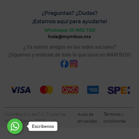
¿Preguntas? ¿Dudas?
¡Estamos aquí para ayudarte!
Whatsapp 55 1952 7321
hola@mymbox.mx
¿Ya somos amigos en las redes sociales?
¡Síguenos y entérate de todo lo que pasa en M&M BOX!
M&MBox S.A. de C.V., Ciudad de
Aviso de
Términos y
México, México, 2020
privacidad
condiciones
Escríbenos