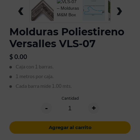
‹
›
Molduras Poliestireno
Versalles VLS-07
$
0.00
Caja con
barras.
1
metros por caja.
1
Cada barra mide
mts.
1.00
Cantidad
-
+
Agregar al carrito