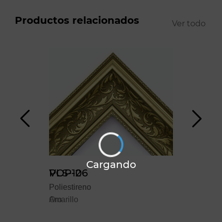
Productos relacionados
Ver todo
Cargando
VLS-12
POP-06
VLS
Poliestireno
Poliestireno
Polie
Oro
Amarillo
Cao