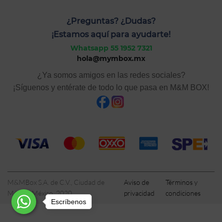
¿Preguntas? ¿Dudas?
¡Estamos aquí para ayudarte!
Whatsapp 55 1952 7321
hola@mymbox.mx
¿Ya somos amigos en las redes sociales?
¡Síguenos y entérate de todo lo que pasa en M&M BOX!
M&MBox S.A. de C.V., Ciudad de
Aviso de
Términos y
México, México, 2020
privacidad
condiciones
Escríbenos