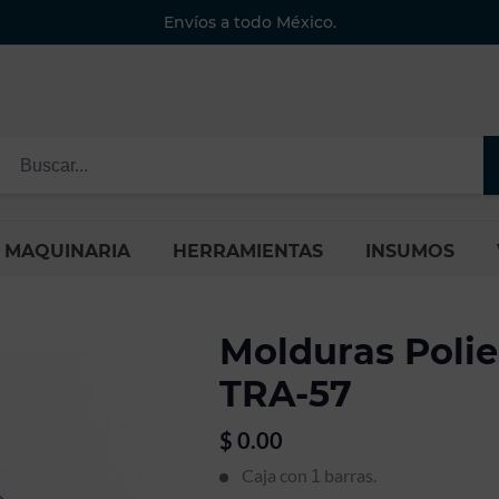
Envíos a todo México.
MAQUINARIA
HERRAMIENTAS
INSUMOS
Molduras Polie
TRA-57
$
0.00
Caja con
barras.
1