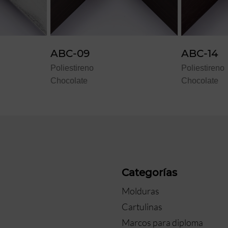
ABC-14
ABC-1
Poliestireno
Poliesti
Chocolate
Oro
a
Categorías
Molduras
Cartulinas
Marcos para diploma