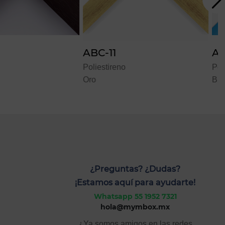
1
ABC-45
reno
Poliestireno
Blanco
¿Preguntas? ¿Dudas?
¡Estamos aquí para ayudarte!
Whatsapp 55 1952 7321
hola@mymbox.mx
¿Ya somos amigos en las redes