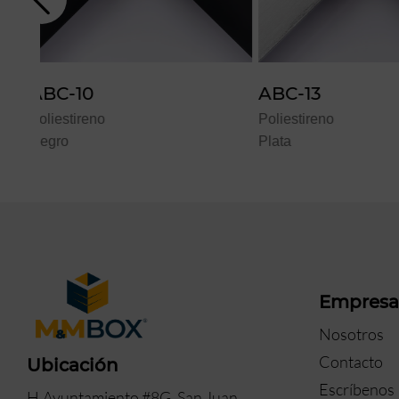
ABC-13
ABC-09
Poliestireno
Poliestireno
Plata
Chocolate
Empres
Nosotros
Contacto
Ubicación
Escríbenos
H.Ayuntamiento #8G, San Juan