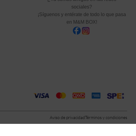
sociales?
¡Síguenos y entérate de todo lo que pasa
en M&M BOX!
Aviso de privacidad
Términos y condiciones