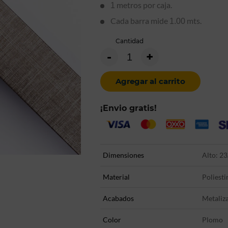
metros por caja.
1
Cada barra mide
mts.
1.00
Cantidad
-
+
Agregar al carrito
¡Envio gratis!
Dimensiones
Alto: 23
Material
Poliesti
Acabados
Metaliz
Color
Plomo