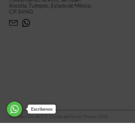
Xocotla, Tultepec, Estado de México.
CP. 54960
Escríbenos
M&MBox S.A. de C.V., Ciudad de México, México, 2020