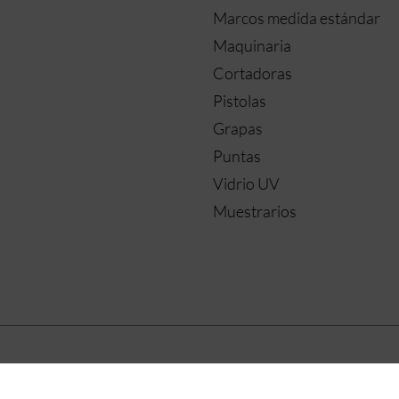
Marcos medida estándar
Maquinaria
Cortadoras
Pistolas
Grapas
Puntas
Vidrio UV
Muestrarios