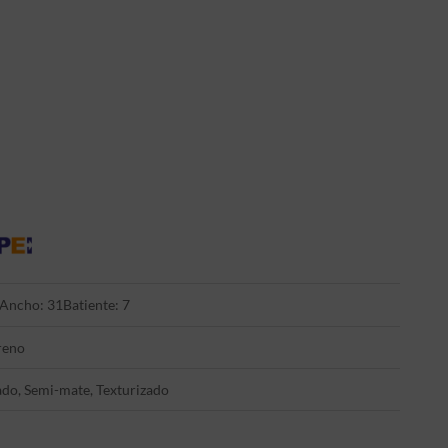
Ancho: 31
Batiente: 7
reno
ado, Semi-mate, Texturizado