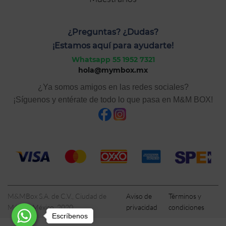
¿Preguntas? ¿Dudas?
¡Estamos aquí para ayudarte!
Whatsapp 55 1952 7321
hola@mymbox.mx
¿Ya somos amigos en las redes sociales?
¡Síguenos y entérate de todo lo que pasa en M&M BOX!
M&MBox S.A. de C.V., Ciudad de
Aviso de
Términos y
México, México, 2020
privacidad
condiciones
Escríbenos