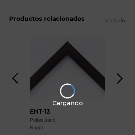
Productos relacionados
Ver todo
Cargando
ENT-12
ENT-13
YO
Poliestireno
Poliestireno
Polie
Negro
Nogal
Blan