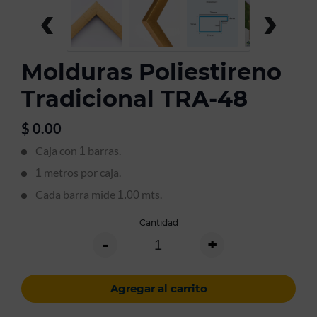
‹
›
Molduras Poliestireno
Tradicional TRA-48
$
0.00
Caja con
barras.
1
metros por caja.
1
Cada barra mide
mts.
1.00
Cantidad
-
+
Agregar al carrito