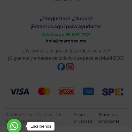
¿Preguntas? ¿Dudas?
¡Estamos aquí para ayudarte!
Whatsapp 55 1952 7321
hola@mymbox.mx
¿Ya somos amigos en las redes sociales?
¡Síguenos y entérate de todo lo que pasa en M&M BOX!
M&MBox S.A. de C.V., Ciudad de
Aviso de
Términos y
México, México, 2020
privacidad
condiciones
Escríbenos