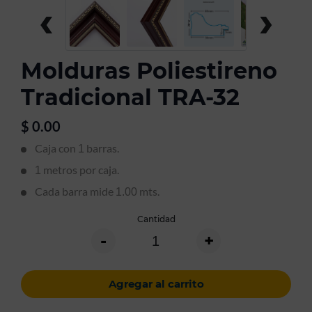
‹
›
Molduras Poliestireno
Tradicional TRA-32
$
0.00
Caja con
barras.
1
metros por caja.
1
Cada barra mide
mts.
1.00
Cantidad
-
+
Agregar al carrito