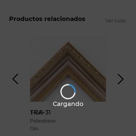
Productos relacionados
Ver todo
Cargando
1-GR
TRA-31
VLS
Poliestireno
Poliestireno
Polie
Oro
Oro
Negr