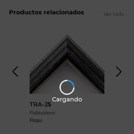
Productos relacionados
Ver todo
Cargando
TRA-21
TRA-25
TRA
Poliestireno
Poliestireno
Polie
Negro
Plata
Cao