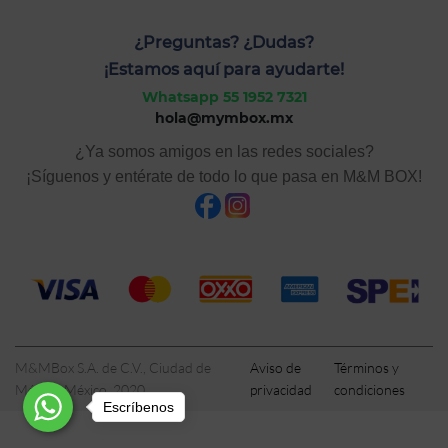
¿Preguntas? ¿Dudas?
¡Estamos aquí para ayudarte!
Whatsapp 55 1952 7321
hola@mymbox.mx
¿Ya somos amigos en las redes sociales?
¡Síguenos y entérate de todo lo que pasa en M&M BOX!
M&MBox S.A. de C.V., Ciudad de
Aviso de
Términos y
México, México, 2020
privacidad
condiciones
Escríbenos