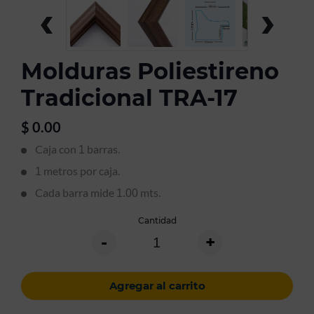
‹
›
Molduras Poliestireno
Tradicional TRA-17
$
0.00
Caja con
barras.
1
metros por caja.
1
Cada barra mide
mts.
1.00
Cantidad
-
+
Agregar al carrito