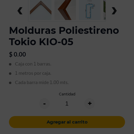
‹
›
Molduras Poliestireno
Tokio KIO-05
$
0.00
Caja con
barras.
1
metros por caja.
1
Cada barra mide
mts.
1.00
Cantidad
-
+
Agregar al carrito