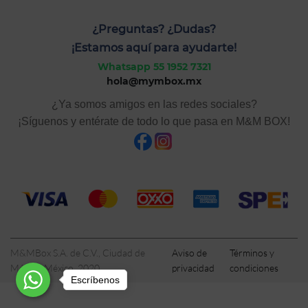
¿Preguntas? ¿Dudas?
¡Estamos aquí para ayudarte!
Whatsapp 55 1952 7321
hola@mymbox.mx
¿Ya somos amigos en las redes sociales?
¡Síguenos y entérate de todo lo que pasa en M&M BOX!
M&MBox S.A. de C.V., Ciudad de
Aviso de
Términos y
México, México, 2020
privacidad
condiciones
Escríbenos