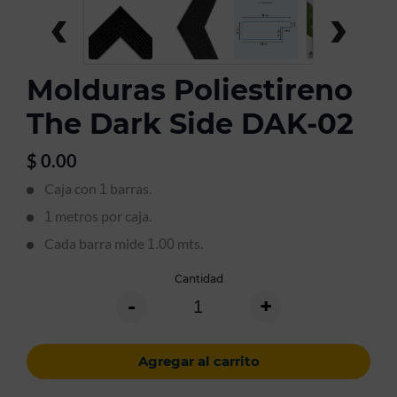
‹
›
Molduras Poliestireno
The Dark Side DAK-02
$
0.00
Caja con
barras.
1
metros por caja.
1
Cada barra mide
mts.
1.00
Cantidad
-
+
Agregar al carrito