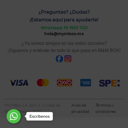
¿Preguntas? ¿Dudas?
¡Estamos aquí para ayudarte!
Whatsapp 55 1952 7321
hola@mymbox.mx
¿Ya somos amigos en las redes sociales?
¡Síguenos y entérate de todo lo que pasa en M&M BOX!
M&MBox S.A. de C.V., Ciudad de
Aviso de
Términos y
México, México, 2020
privacidad
condiciones
Escríbenos