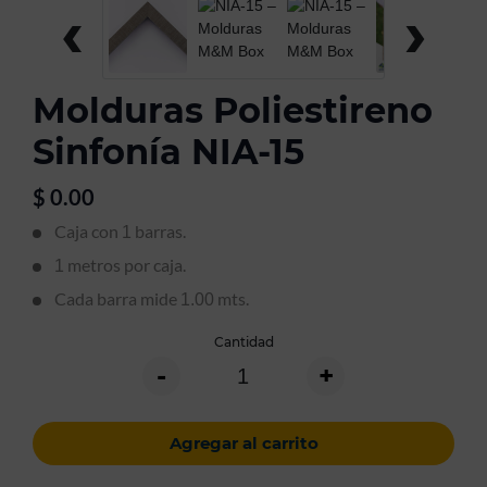
‹
›
Molduras Poliestireno
Sinfonía NIA-15
$
0.00
Caja con
barras.
1
metros por caja.
1
Cada barra mide
mts.
1.00
Cantidad
-
+
Agregar al carrito