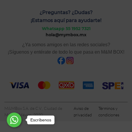
¿Preguntas? ¿Dudas?
¡Estamos aquí para ayudarte!
Whatsapp 55 1952 7321
hola@mymbox.mx
¿Ya somos amigos en las redes sociales?
¡Síguenos y entérate de todo lo que pasa en M&M BOX!
M&MBox S.A. de C.V., Ciudad de
Aviso de
Términos y
México, México, 2020
privacidad
condiciones
Escríbenos