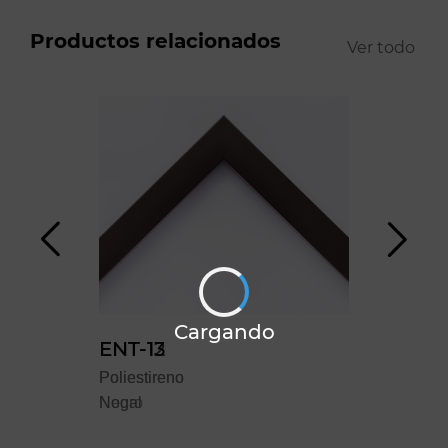
Productos relacionados
Ver todo
Cargando
ENT-12
ENT-13
YO
Poliestireno
Poliestireno
Polie
Negro
Nogal
Blan