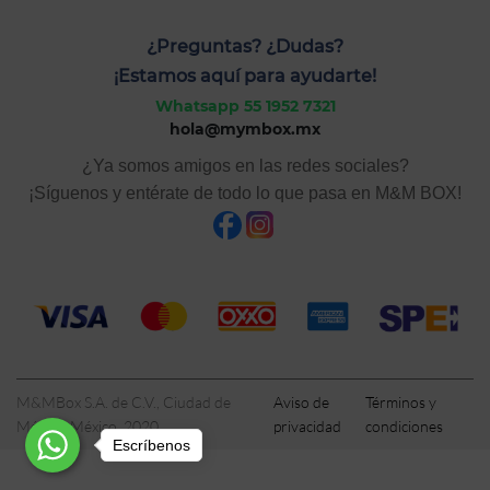
¿Preguntas? ¿Dudas?
¡Estamos aquí para ayudarte!
Whatsapp 55 1952 7321
hola@mymbox.mx
¿Ya somos amigos en las redes sociales?
¡Síguenos y entérate de todo lo que pasa en M&M BOX!
M&MBox S.A. de C.V., Ciudad de
Aviso de
Términos y
México, México, 2020
privacidad
condiciones
Escríbenos