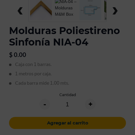
‹
›
Molduras Poliestireno
Sinfonía NIA-04
$
0.00
Caja con
barras.
1
metros por caja.
1
Cada barra mide
mts.
1.00
Cantidad
-
+
Agregar al carrito