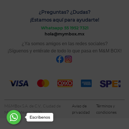
¿Preguntas? ¿Dudas?
¡Estamos aquí para ayudarte!
Whatsapp 55 1952 7321
hola@mymbox.mx
¿Ya somos amigos en las redes sociales?
¡Síguenos y entérate de todo lo que pasa en M&M BOX!
M&MBox S.A. de C.V., Ciudad de
Aviso de
Términos y
México, México, 2020
privacidad
condiciones
Escríbenos