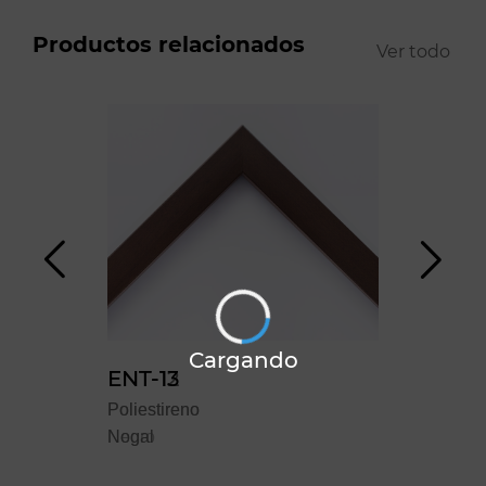
Productos relacionados
Ver todo
Cargando
ENT-12
ENT-13
YO
Poliestireno
Poliestireno
Polie
Negro
Nogal
Blan