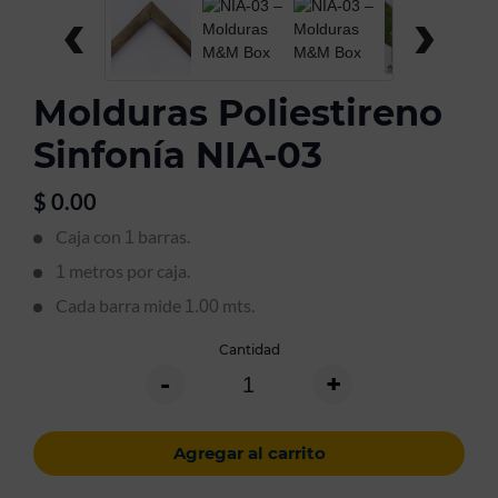
‹
›
Molduras Poliestireno
Sinfonía NIA-03
$
0.00
Caja con
barras.
1
metros por caja.
1
Cada barra mide
mts.
1.00
Cantidad
-
+
Agregar al carrito