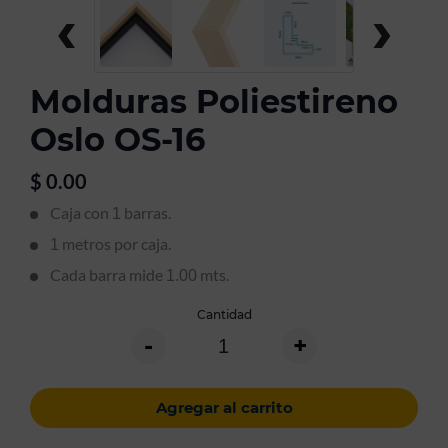
‹
›
Molduras Poliestireno
Oslo OS-16
$
0.00
Caja con
barras.
1
metros por caja.
1
Cada barra mide
mts.
1.00
Cantidad
-
+
Agregar al carrito