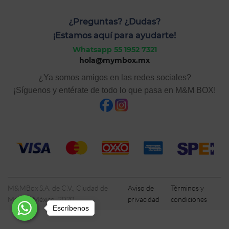
¿Preguntas? ¿Dudas?
¡Estamos aquí para ayudarte!
Whatsapp 55 1952 7321
hola@mymbox.mx
¿Ya somos amigos en las redes sociales?
¡Síguenos y entérate de todo lo que pasa en M&M BOX!
M&MBox S.A. de C.V., Ciudad de
Aviso de
Términos y
México, México, 2020
privacidad
condiciones
Escríbenos