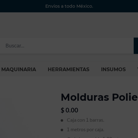
Envíos a todo México.
MAQUINARIA
HERRAMIENTAS
INSUMOS
Molduras Polie
$
0.00
Caja con
barras.
1
metros por caja.
1