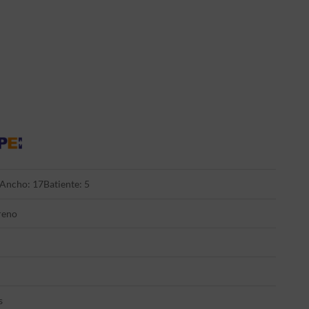
Ancho: 17
Batiente: 5
reno
s