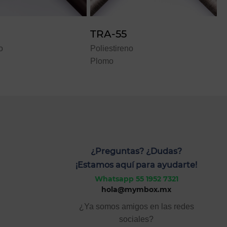
TRA-55
A
o
Poliestireno
P
Plomo
P
¿Preguntas? ¿Dudas?
¡Estamos aquí para ayudarte!
Whatsapp 55 1952 7321
hola@mymbox.mx
¿Ya somos amigos en las redes
sociales?