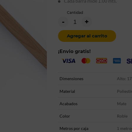
Cada barra mide
mts.
1.00
Cantidad
-
+
Agregar al carrito
¡Envio gratis!
Dimensiones
Alto: 17
Material
Poliesti
Acabados
Mate
Color
Roble
Metros por caja
metro
1