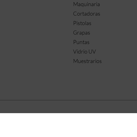
Maquinaria
Cortadoras
Pistolas
Grapas
Puntas
Vidrio UV
Muestrarios