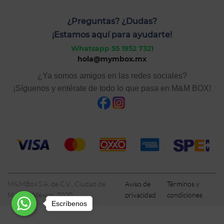
¿Preguntas? ¿Dudas?
¡Estamos aquí para ayudarte!
Whatsapp 55 1952 7321
hola@mymbox.mx
¿Ya somos amigos en las redes sociales?
¡Síguenos y entérate de todo lo que pasa en M&M BOX!
M&MBox S.A. de C.V., Ciudad de
Aviso de
Términos y
México, México, 2020
privacidad
condiciones
Escríbenos