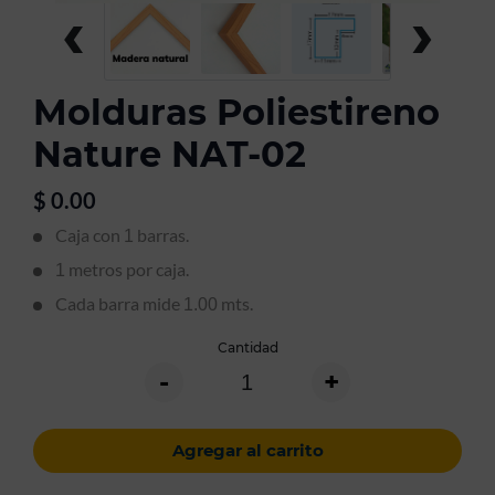
‹
›
Molduras Poliestireno
Nature NAT-02
$
0.00
Caja con
barras.
1
metros por caja.
1
Cada barra mide
mts.
1.00
Cantidad
-
+
Agregar al carrito