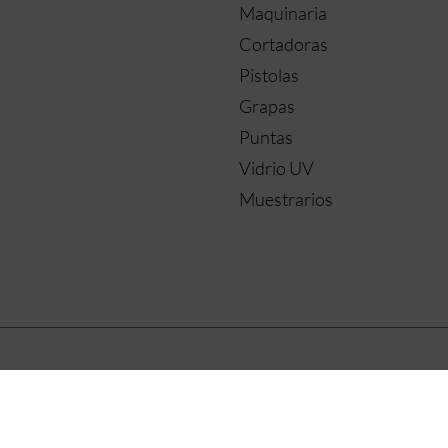
Maquinaria
Cortadoras
Pistolas
Grapas
Puntas
Vidrio UV
Muestrarios