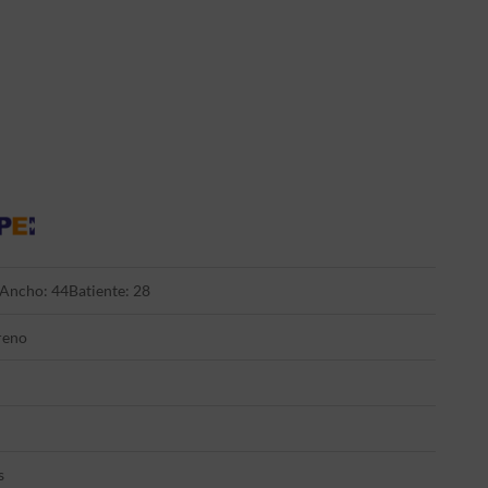
Ancho: 44
Batiente: 28
reno
s