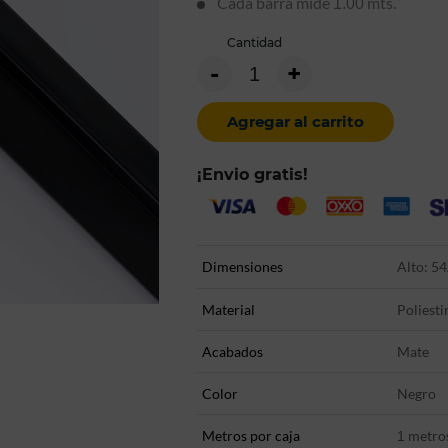
Cada barra mide
mts.
1.00
Cantidad
-
+
Agregar al carrito
¡Envio gratis!
Dimensiones
Alto: 54
Material
Poliesti
Acabados
Mate
Color
Negro
Metros por caja
metro
1