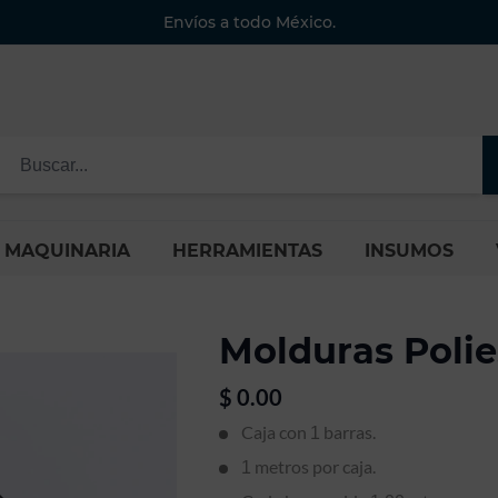
Envíos a todo México.
MAQUINARIA
HERRAMIENTAS
INSUMOS
Molduras Polie
$
0.00
Caja con
barras.
1
metros por caja.
1