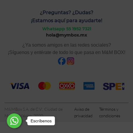
¿Preguntas? ¿Dudas?
¡Estamos aquí para ayudarte!
Whatsapp 55 1952 7321
hola@mymbox.mx
¿Ya somos amigos en las redes sociales?
¡Síguenos y entérate de todo lo que pasa en M&M BOX!
M&MBox S.A. de C.V., Ciudad de
Aviso de
Términos y
México, México, 2020
privacidad
condiciones
Escríbenos