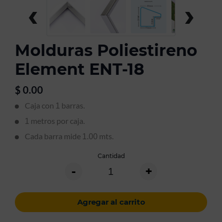
‹
›
Molduras Poliestireno
Element ENT-18
$
0.00
Caja con
barras.
1
metros por caja.
1
Cada barra mide
mts.
1.00
Cantidad
-
+
Agregar al carrito