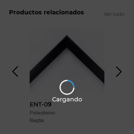
Productos relacionados
Ver todo
Cargando
ENT-07
ENT-09
ENT
Poliestireno
Poliestireno
Polie
Negro
Caoba
Eba