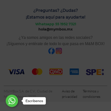
¿Preguntas? ¿Dudas?
¡Estamos aquí para ayudarte!
Whatsapp 55 1952 7321
hola@mymbox.mx
¿Ya somos amigos en las redes sociales?
¡Síguenos y entérate de todo lo que pasa en M&M BOX!
M&MBox S.A. de C.V., Ciudad de
Aviso de
Términos y
México, México, 2020
privacidad
condiciones
Escríbenos