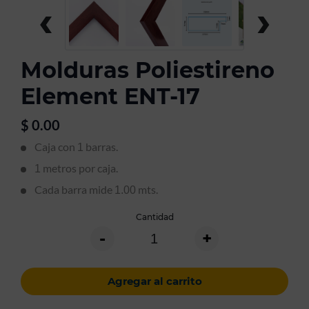
‹
›
Molduras Poliestireno
Element ENT-17
$
0.00
Caja con
barras.
1
metros por caja.
1
Cada barra mide
mts.
1.00
Cantidad
-
+
Agregar al carrito