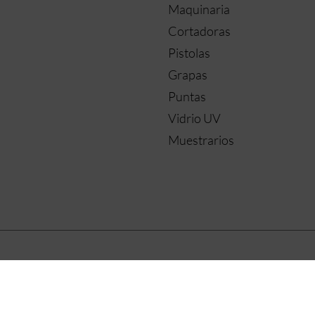
Maquinaria
Cortadoras
Pistolas
Grapas
Puntas
Vidrio UV
Muestrarios