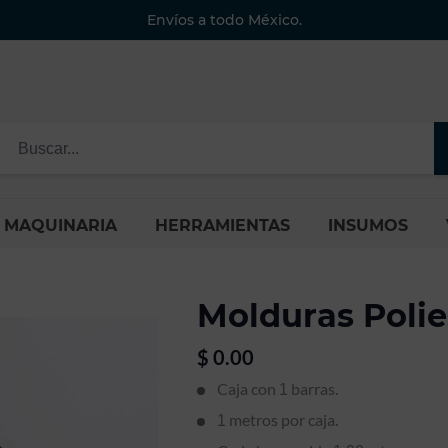
Envíos a todo México.
MAQUINARIA
HERRAMIENTAS
INSUMOS
Molduras Polie
$
0.00
Caja con
barras.
1
metros por caja.
1