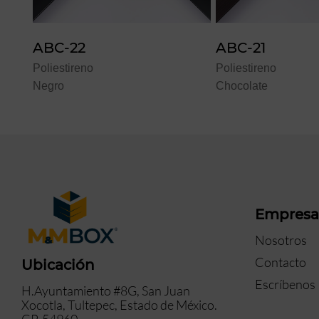
ABC-21
ABC-26
Poliestireno
Poliestireno
Chocolate
Chocolate
Empres
Nosotros
Contacto
Ubicación
Escríbenos
H.Ayuntamiento #8G, San Juan
Xocotla, Tultepec, Estado de México.
CP. 54960