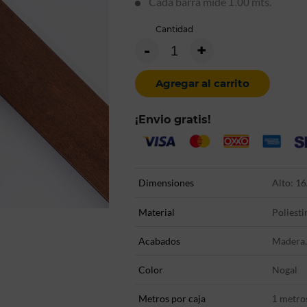
Cada barra mide
mts.
1.00
Cantidad
-
+
Agregar al carrito
¡Envio gratis!
Dimensiones
Alto: 16
Material
Poliesti
Acabados
Madera,
Color
Nogal
Metros por caja
metro
1