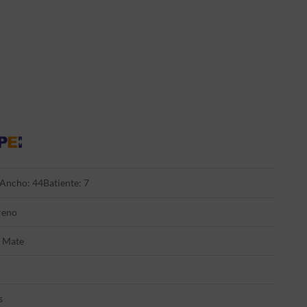
Ancho: 44
Batiente: 7
reno
 Mate
s