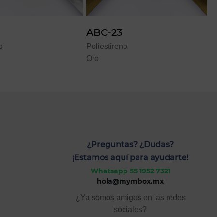
BC-23
ENT-17
iestireno
Poliestireno
o
Caoba
¿Preguntas? ¿Dudas?
¡Estamos aquí para ayudarte!
Whatsapp 55 1952 7321
hola@mymbox.mx
¿Ya somos amigos en las redes
sociales?