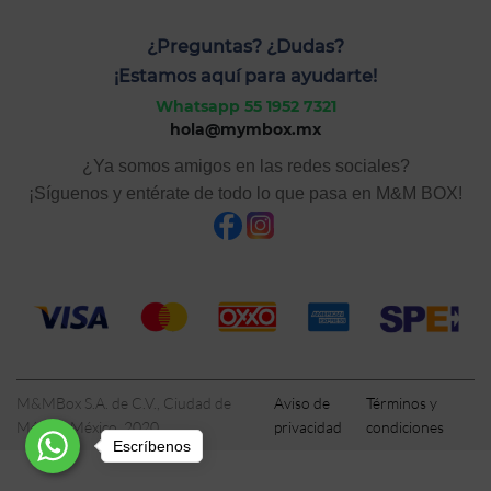
¿Preguntas? ¿Dudas?
¡Estamos aquí para ayudarte!
Whatsapp 55 1952 7321
hola@mymbox.mx
¿Ya somos amigos en las redes sociales?
¡Síguenos y entérate de todo lo que pasa en M&M BOX!
M&MBox S.A. de C.V., Ciudad de
Aviso de
Términos y
México, México, 2020
privacidad
condiciones
Escríbenos