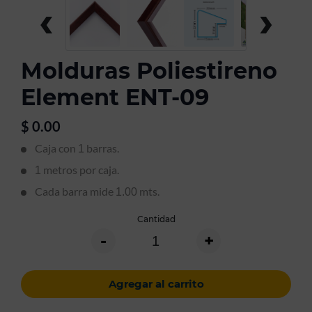
‹
›
Molduras Poliestireno
Element ENT-09
$
0.00
Caja con
barras.
1
metros por caja.
1
Cada barra mide
mts.
1.00
Cantidad
-
+
Agregar al carrito