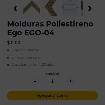
‹
›
Molduras Poliestireno
Ego EGO-04
$
0.00
Caja con
barras.
1
metros por caja.
1
Cada barra mide
mts.
1.00
Cantidad
-
+
Agregar al carrito