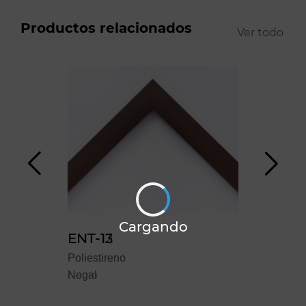
Productos relacionados
Ver todo
Cargando
ENT-12
ENT-13
YO
Poliestireno
Poliestireno
Polie
Negro
Nogal
Blan