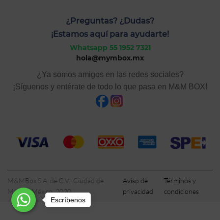
¿Preguntas? ¿Dudas?
¡Estamos aquí para ayudarte!
Whatsapp 55 1952 7321
hola@mymbox.mx
¿Ya somos amigos en las redes sociales?
¡Síguenos y entérate de todo lo que pasa en M&M BOX!
M&MBox S.A. de C.V., Ciudad de
Aviso de
Términos y
México, México, 2020
privacidad
condiciones
Escríbenos