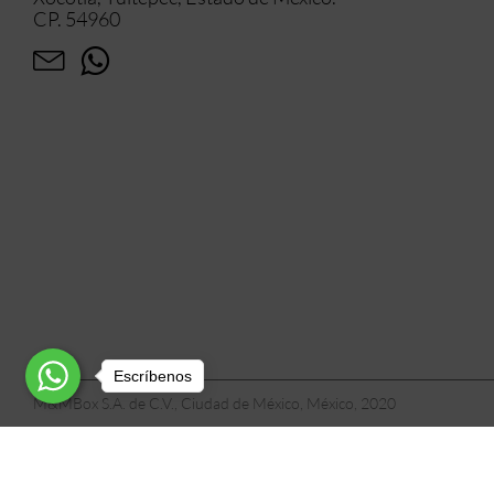
CP. 54960
Escríbenos
M&MBox S.A. de C.V., Ciudad de México, México, 2020