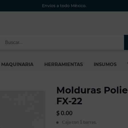
Envíos a todo México.
MAQUINARIA
HERRAMIENTAS
INSUMOS
Molduras Poli
FX-22
$
0.00
Caja con
barras.
1