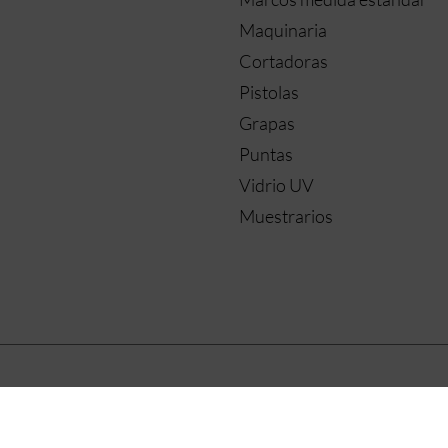
Maquinaria
Cortadoras
Pistolas
Grapas
Puntas
Vidrio UV
Muestrarios