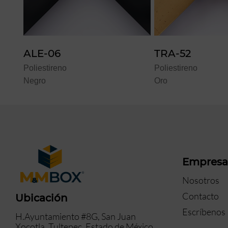
ALE-06
TRA-52
Poliestireno
Poliestireno
Negro
Oro
Empres
Nosotros
Contacto
Ubicación
Escríbenos
H.Ayuntamiento #8G, San Juan
Xocotla, Tultepec, Estado de México.