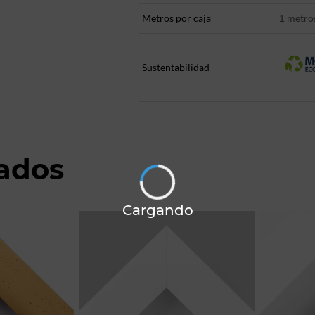
Metros por caja
metro
1
Sustentabilidad
nados
Cargando