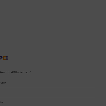
Ancho: 40
Batiente: 7
reno
te