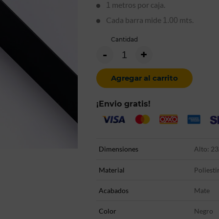
metros por caja.
1
Cada barra mide
mts.
1.00
Cantidad
-
+
Agregar al carrito
¡Envio gratis!
Dimensiones
Alto: 23
Material
Poliesti
Acabados
Mate
Color
Negro