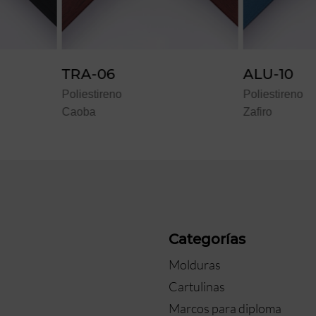
ALU-10
TR
Poliestireno
Polie
Zafiro
Noga
a
Categorías
Molduras
Cartulinas
Marcos para diploma