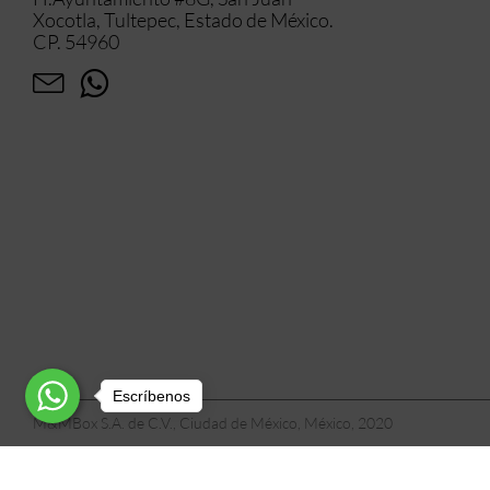
Xocotla, Tultepec, Estado de México.
CP. 54960
Escríbenos
M&MBox S.A. de C.V., Ciudad de México, México, 2020