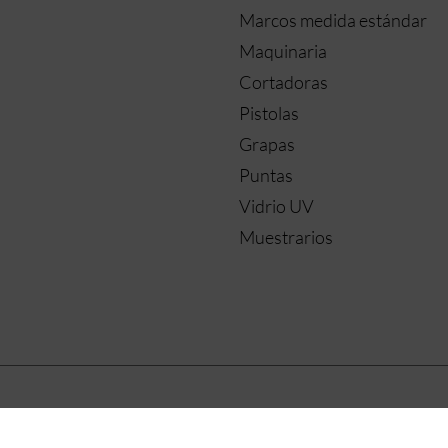
Marcos medida estándar
Maquinaria
Cortadoras
Pistolas
Grapas
Puntas
Vidrio UV
Muestrarios