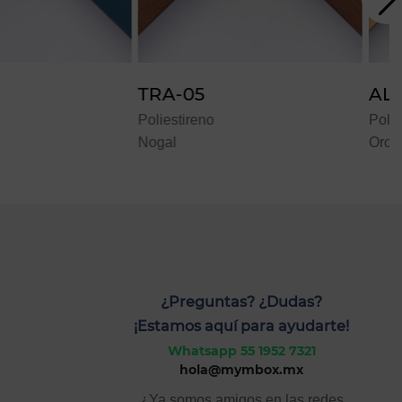
A-05
ALU-07
stireno
Poliestireno
l
Oro
¿Preguntas? ¿Dudas?
¡Estamos aquí para ayudarte!
Whatsapp 55 1952 7321
hola@mymbox.mx
¿Ya somos amigos en las redes