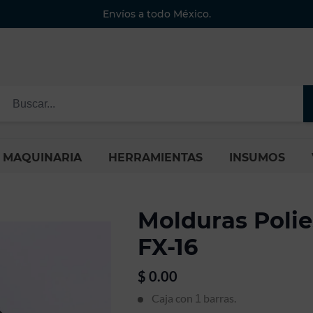
Envíos a todo México.
MAQUINARIA
HERRAMIENTAS
INSUMOS
Molduras Poli
FX-16
$
0.00
Caja con
barras.
1