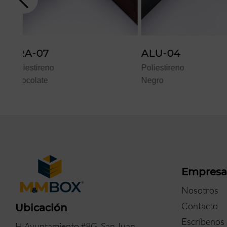
ALU-04
TRA-06
Poliestireno
Poliestireno
Negro
Caoba
Empres
Nosotros
Contacto
Ubicación
Escríbenos
H.Ayuntamiento #8G, San Juan