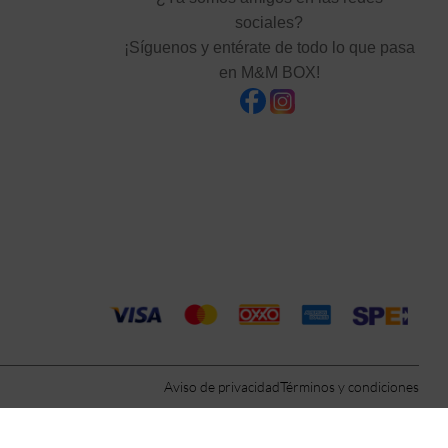
sociales?
¡Síguenos y entérate de todo lo que pasa
en M&M BOX!
Aviso de privacidad
Términos y condiciones