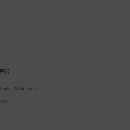
Ancho: 23
Batiente: 8
reno