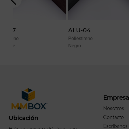
ALU-04
FX-16
Poliestireno
Poliestireno
Negro
Negro
Empres
Nosotros
Contacto
Ubicación
Escríbenos
H.Ayuntamiento #8G, San Juan