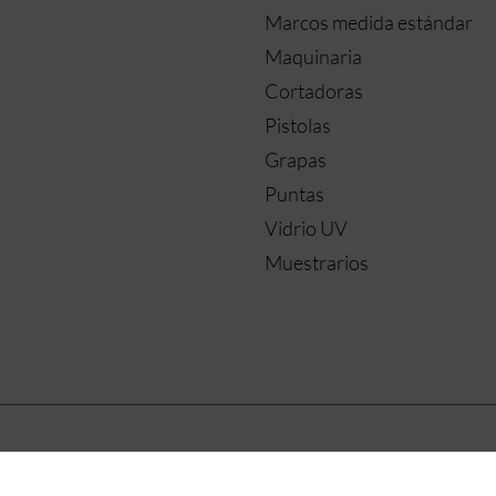
Marcos medida estándar
Maquinaria
Cortadoras
Pistolas
Grapas
Puntas
Vidrio UV
Muestrarios