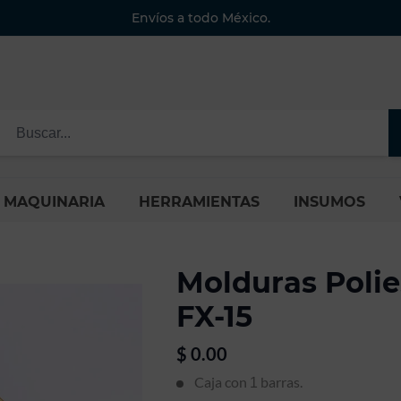
Envíos a todo México.
MAQUINARIA
HERRAMIENTAS
INSUMOS
Molduras Poli
FX-15
$
0.00
Caja con
barras.
1