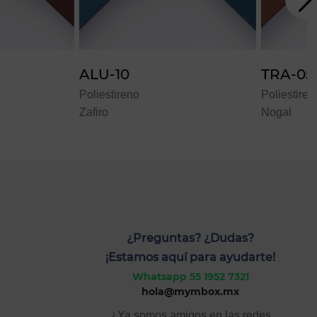
TRA-05
no
Poliestireno
P
Nogal
O
¿Preguntas? ¿Dudas?
¡Estamos aquí para ayudarte!
Whatsapp 55 1952 7321
hola@mymbox.mx
¿Ya somos amigos en las redes