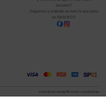
sociales?
¡Síguenos y entérate de todo lo que pasa
en M&M BOX!
Aviso de privacidad
Términos y condiciones