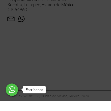
Xocotla, Tultepec, Estado de México.
CP. 54960
Escríbenos
M&MBox S.A. de C.V., Ciudad de México, México, 2020