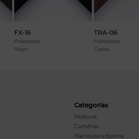
TRA-06
ALU-10
Poliestireno
Poliestire
Caoba
Zafiro
a
Categorías
Molduras
Cartulinas
Marcos para diploma