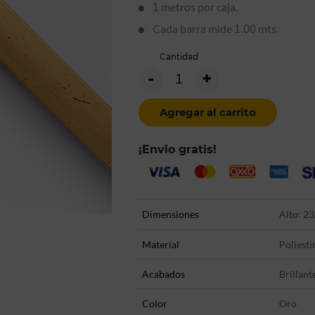
metros por caja.
1
Cada barra mide
mts.
1.00
Cantidad
-
+
Agregar al carrito
¡Envio gratis!
Dimensiones
Alto: 23
Material
Poliesti
Acabados
Brillant
Color
Oro