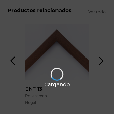
Productos relacionados
Ver todo
Cargando
ENT-12
ENT-13
YO
Poliestireno
Poliestireno
Polie
Negro
Nogal
Blan