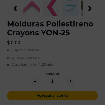
‹
›
Molduras Poliestireno
Crayons YON-25
$
0.00
Caja con
barras.
1
metros por caja.
1
Cada barra mide
mts.
1.00
Cantidad
-
+
Agregar al carrito