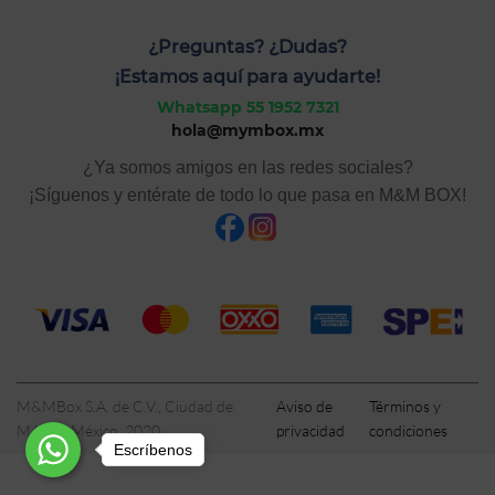
¿Preguntas? ¿Dudas?
¡Estamos aquí para ayudarte!
Whatsapp 55 1952 7321
hola@mymbox.mx
¿Ya somos amigos en las redes sociales?
¡Síguenos y entérate de todo lo que pasa en M&M BOX!
M&MBox S.A. de C.V., Ciudad de
Aviso de
Términos y
México, México, 2020
privacidad
condiciones
Escríbenos