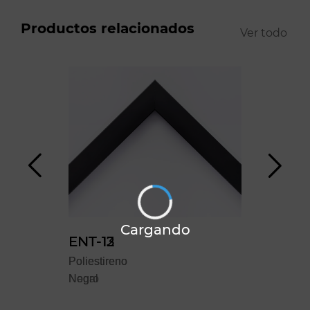
Productos relacionados
Ver todo
Cargando
ENT-12
ENT-13
YO
Poliestireno
Poliestireno
Polie
Negro
Nogal
Blan