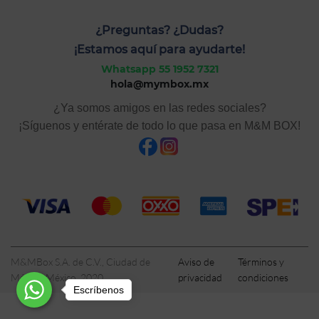
¿Preguntas? ¿Dudas?
¡Estamos aquí para ayudarte!
Whatsapp 55 1952 7321
hola@mymbox.mx
¿Ya somos amigos en las redes sociales?
¡Síguenos y entérate de todo lo que pasa en M&M BOX!
M&MBox S.A. de C.V., Ciudad de
Aviso de
Términos y
México, México, 2020
privacidad
condiciones
Escríbenos