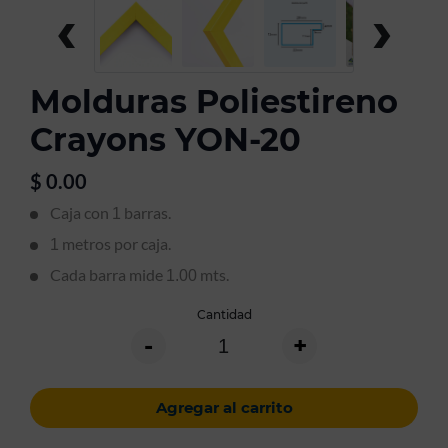
‹
›
Molduras Poliestireno
Crayons YON-20
$
0.00
Caja con
barras.
1
metros por caja.
1
Cada barra mide
mts.
1.00
Cantidad
-
+
Agregar al carrito