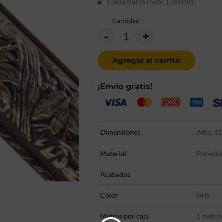
Cada barra mide
mts.
1.00
Cantidad
-
+
Agregar al carrito
¡Envio gratis!
Dimensiones
Alto: 41
Material
Poliesti
Acabados
Color
Gris
Metros por caja
metro
1