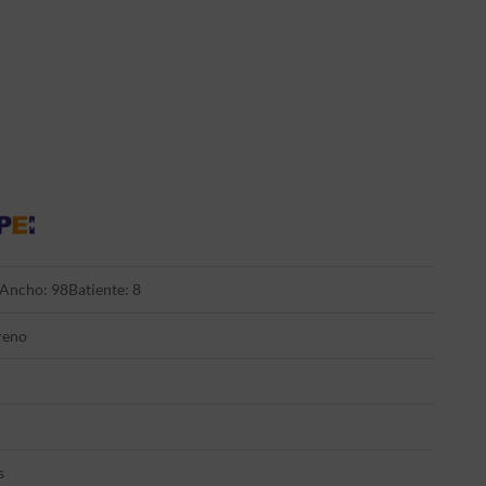
Ancho: 98
Batiente: 8
reno
s