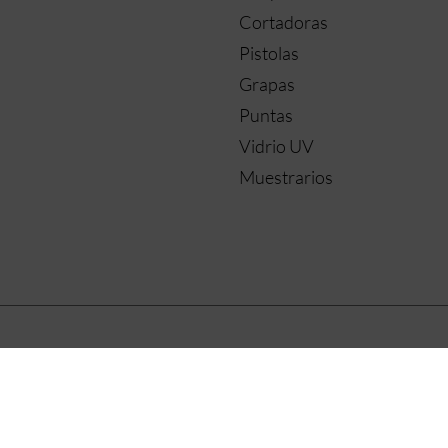
Cortadoras
Pistolas
Grapas
Puntas
Vidrio UV
Muestrarios