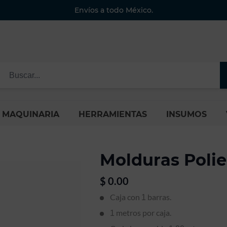
Envíos a todo México.
MAQUINARIA
HERRAMIENTAS
INSUMOS
Molduras Polie
$
0.00
Caja con
barras.
1
metros por caja.
1