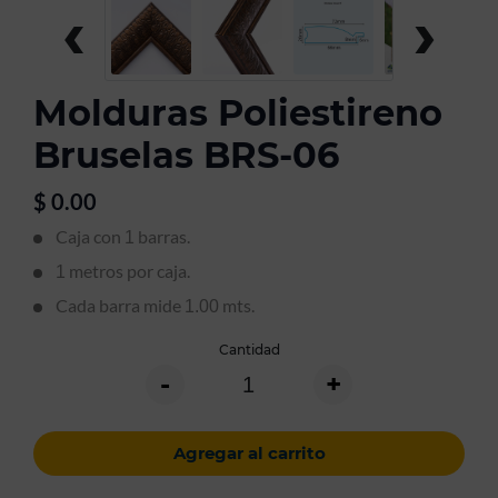
‹
›
Molduras Poliestireno
Bruselas BRS-06
$
0.00
Caja con
barras.
1
metros por caja.
1
Cada barra mide
mts.
1.00
Cantidad
-
+
Agregar al carrito