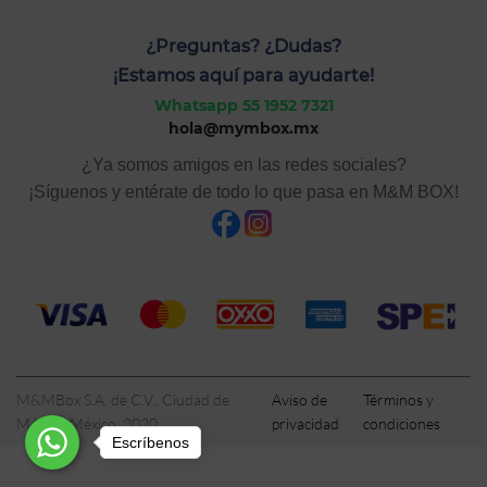
¿Preguntas? ¿Dudas?
¡Estamos aquí para ayudarte!
Whatsapp 55 1952 7321
hola@mymbox.mx
¿Ya somos amigos en las redes sociales?
¡Síguenos y entérate de todo lo que pasa en M&M BOX!
M&MBox S.A. de C.V., Ciudad de
Aviso de
Términos y
México, México, 2020
privacidad
condiciones
Escríbenos