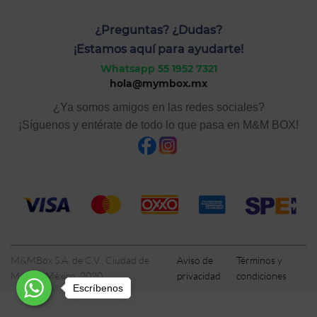
¿Preguntas? ¿Dudas?
¡Estamos aquí para ayudarte!
Whatsapp 55 1952 7321
hola@mymbox.mx
¿Ya somos amigos en las redes sociales?
¡Síguenos y entérate de todo lo que pasa en M&M BOX!
M&MBox S.A. de C.V., Ciudad de
Aviso de
Términos y
México, México, 2020
privacidad
condiciones
Escríbenos