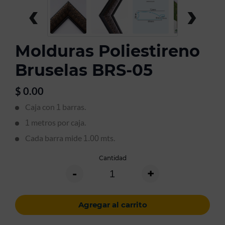
‹
›
Molduras Poliestireno
Bruselas BRS-05
$
0.00
Caja con
barras.
1
metros por caja.
1
Cada barra mide
mts.
1.00
Cantidad
-
+
Agregar al carrito