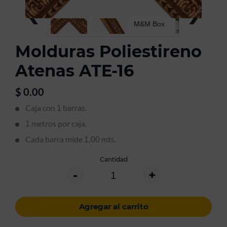
‹
›
Molduras Poliestireno
Atenas ATE-16
$
0.00
Caja con
barras.
1
metros por caja.
1
Cada barra mide
mts.
1.00
Cantidad
-
+
Agregar al carrito