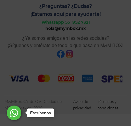
¿Preguntas? ¿Dudas?
¡Estamos aquí para ayudarte!
Whatsapp 55 1952 7321
hola@mymbox.mx
¿Ya somos amigos en las redes sociales?
¡Síguenos y entérate de todo lo que pasa en M&M BOX!
M&MBox S.A. de C.V., Ciudad de
Aviso de
Términos y
México, México, 2020
privacidad
condiciones
Escríbenos