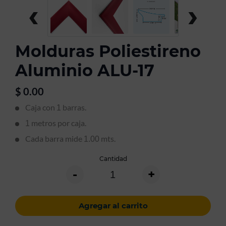
‹
›
Molduras Poliestireno
Aluminio ALU-17
$
0.00
Caja con
barras.
1
metros por caja.
1
Cada barra mide
mts.
1.00
Cantidad
-
+
Agregar al carrito