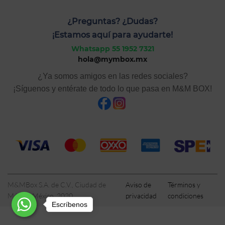
¿Preguntas? ¿Dudas?
¡Estamos aquí para ayudarte!
Whatsapp 55 1952 7321
hola@mymbox.mx
¿Ya somos amigos en las redes sociales?
¡Síguenos y entérate de todo lo que pasa en M&M BOX!
M&MBox S.A. de C.V., Ciudad de
Aviso de
Términos y
México, México, 2020
privacidad
condiciones
Escríbenos