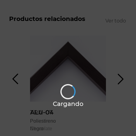
Productos relacionados
Ver todo
Cargando
TRA-07
ALU-04
FX-
Poliestireno
Poliestireno
Polie
Chocolate
Negro
Negr