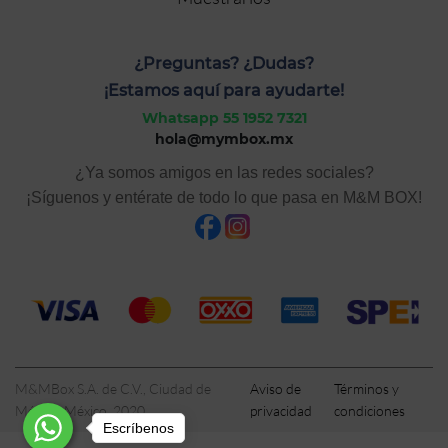
¿Preguntas? ¿Dudas?
¡Estamos aquí para ayudarte!
Whatsapp 55 1952 7321
hola@mymbox.mx
¿Ya somos amigos en las redes sociales?
¡Síguenos y entérate de todo lo que pasa en M&M BOX!
M&MBox S.A. de C.V., Ciudad de
Aviso de
Términos y
México, México, 2020
privacidad
condiciones
Escríbenos