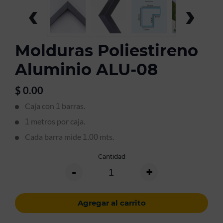
‹
›
Molduras Poliestireno
Aluminio ALU-08
$
0.00
Caja con
barras.
1
metros por caja.
1
Cada barra mide
mts.
1.00
Cantidad
-
+
Agregar al carrito