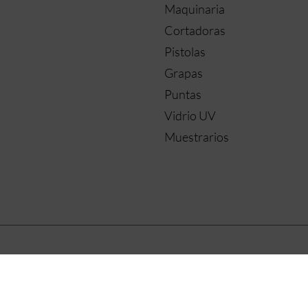
Maquinaria
Cortadoras
Pistolas
Grapas
Puntas
Vidrio UV
Muestrarios