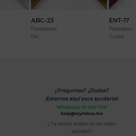
ENT-17
no
Poliestireno
P
Caoba
¿Preguntas? ¿Dudas?
¡Estamos aquí para ayudarte!
Whatsapp 55 1952 7321
hola@mymbox.mx
¿Ya somos amigos en las redes
sociales?