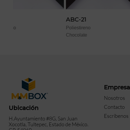
ABC-21
ABC-26
Poliestireno
Poliestireno
Chocolate
Chocolate
Empres
Nosotros
Contacto
Ubicación
Escríbenos
H.Ayuntamiento #8G, San Juan
Xocotla, Tultepec, Estado de México.
CP. 54960