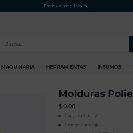
Envíos a todo México.
MAQUINARIA
HERRAMIENTAS
INSUMOS
Molduras Polie
$
0.00
Caja con
barras.
1
metros por caja.
1