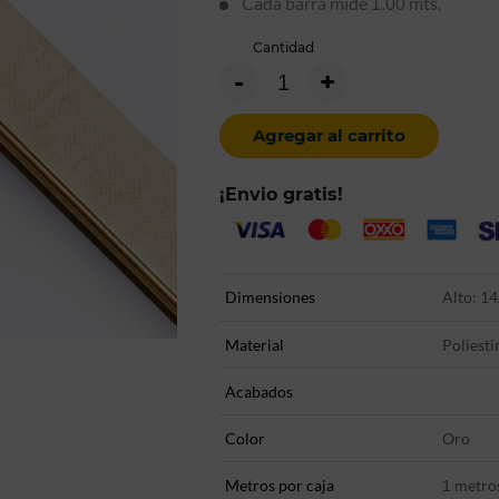
Cada barra mide
mts.
1.00
Cantidad
-
+
Agregar al carrito
¡Envio gratis!
Dimensiones
Alto: 14
Material
Poliesti
Acabados
Color
Oro
Metros por caja
metro
1