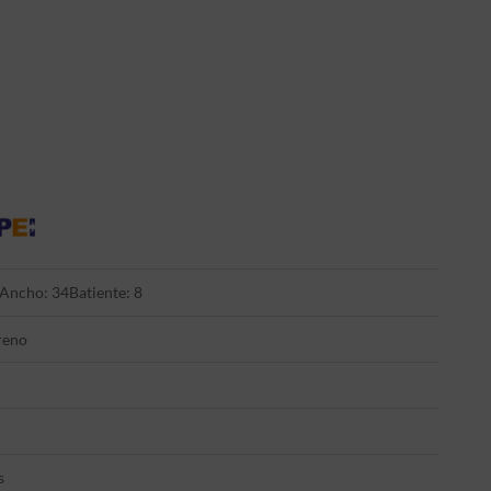
Ancho: 34
Batiente: 8
reno
s