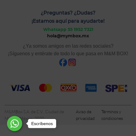
¿Preguntas? ¿Dudas?
¡Estamos aquí para ayudarte!
Whatsapp 55 1952 7321
hola@mymbox.mx
¿Ya somos amigos en las redes sociales?
¡Síguenos y entérate de todo lo que pasa en M&M BOX!
M&MBox S.A. de C.V., Ciudad de
Aviso de
Términos y
México, México, 2020
privacidad
condiciones
Escríbenos