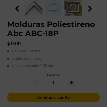
‹
›
Molduras Poliestireno
Abc ABC-18P
$
0.00
Caja con
barras.
1
metros por caja.
1
Cada barra mide
mts.
1.00
Cantidad
-
+
Agregar al carrito